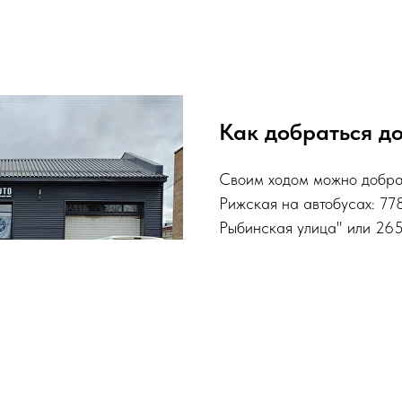
Как добраться д
Своим ходом можно добрат
Рижская на автобусах: 778
Рыбинская улица" или 265
"Сокольнический вал". О
нужно сказать "В сервис 
Пропуск не нужен.
Подробнее