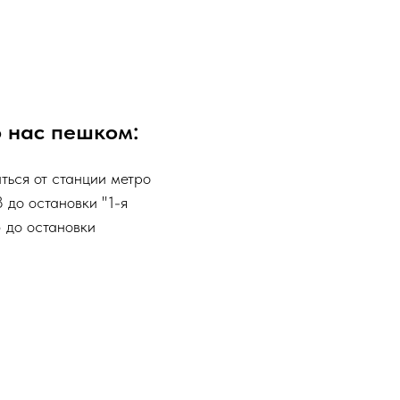
о нас пешком:
ься от станции метро
 до остановки "1-я
 до остановки
хране на шлагбауме
БМВ".